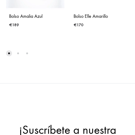
Bolso Amalia Azul
Bolso Elle Amarillo
€
189
€
170
AÑADIR
AÑA
A
A
LISTA
LISTA
DE
DE
DESEOS
DES
¡Suscríbete a nuestra