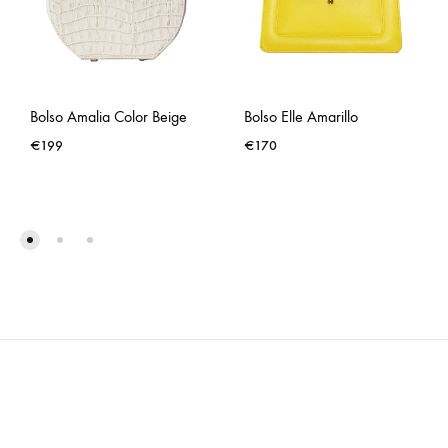
Bolso Amalia Color Beige
Bolso Elle Amarillo
€
199
€
170
AÑADIR
AÑA
A
A
LISTA
LISTA
DE
DE
DESEOS
DES