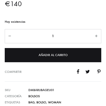
€
140
Hay existencias
Cantidad
AÑADIR AL CARRITO
COMPARTIR
SKU
DMBARUBAGEU01
CATEGORÍA
BOLSOS
ETIQUETAS
BAG
,
BOLSO
,
WOMAN