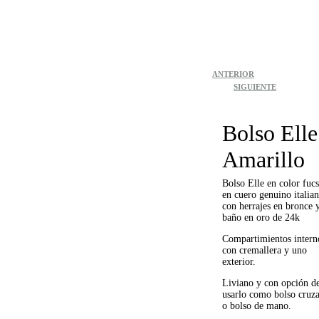
Producto
ANTERIOR
SIGUIENTE
de
navegación
Bolso Elle
Amarillo
Bolso Elle en color fucs
en cuero genuino italia
con herrajes en bronce 
baño en oro de 24k
Compartimientos intern
con cremallera y uno
exterior.
Liviano y con opción d
usarlo como bolso cruz
o bolso de mano.