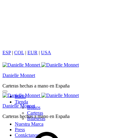
ESP
|
COL
|
EUR
|
USA
Danielle Monnet
Carteras hechas a mano en España
Inicio
Tienda
Danielle Monnet
Bolsos
Carteras
Carteras hechas a mano en España
Billeteras
Nuestra Marca
Press
Contáctanos